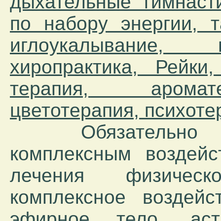
дыхательные гимнаст
по набору энергии, 
иглоукалывание, 
хиропрактика, Рейки
терапия, аромате
цветотерапия, психотер
Обязательно вме
комплексным воздейс
лечения физическ
комплексное воздейс
эфирное тело, аст